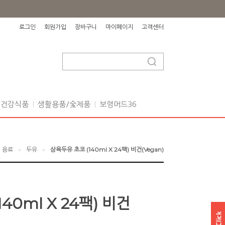
로그인
회원가입
장바구니
마이페이지
고객센터
건강식품
생활용품/숯제품
보령머드36
음료
두유
삼육두유 초코 (140ml X 24팩) 비건(Vegan)
>
>
40ml X 24팩) 비건