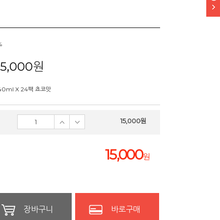
%
15,000
원
40ml X 24팩 쵸코맛
15,000
원
15,000
원
장바구니
바로구매