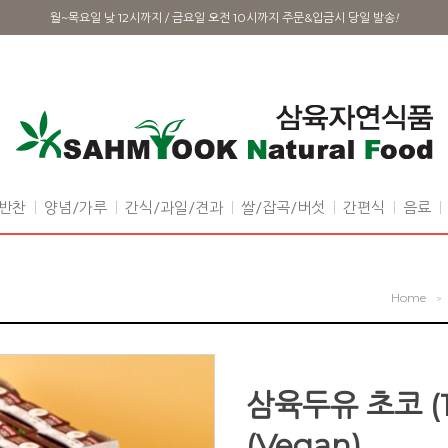
월~목요일 낮 12시까지 / 금요일 오전 10시까지 주문&입금시 당일 발송
!
반찬
양념/가루
간식/과일/견과
쌀/잡곡/버섯
간편식
음료
Home
>
삼육두유 초코 (1
(Vegan)