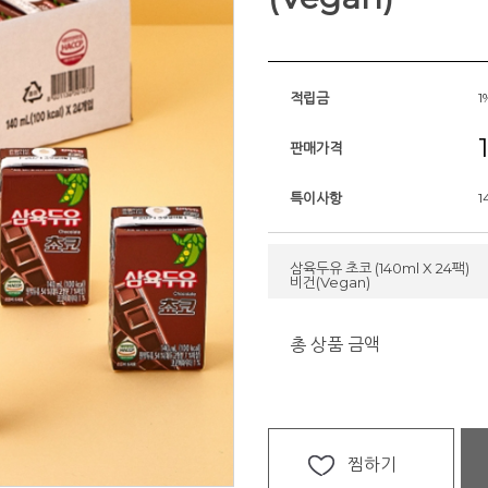
적립금
1
판매가격
특이사항
1
삼육두유 초코 (140ml X 24팩)
비건(Vegan)
총 상품 금액
찜하기