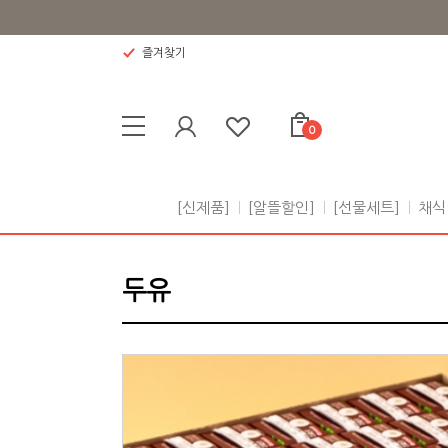
즐겨찾기
0
[신제품]
[알뜰할인]
[선물세트]
채식
두유