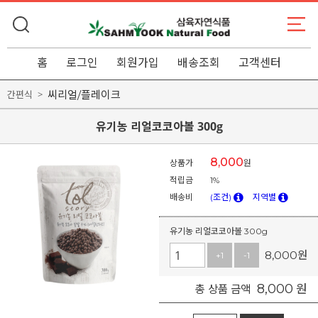
홈
로그인
회원가입
배송조회
고객센터
씨리얼/플레이크
간편식
유기농 리얼코코아볼 300g
8,000
상품가
원
적립금
1%
배송비
(조건)
지역별
유기농 리얼코코아볼 300g
8,000
원
+1
-1
8,000
원
총 상품 금액