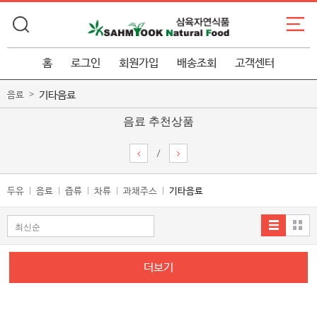
홈
로그인
회원가입
배송조회
고객센터
기타음료
음료
음료 추천상품
/
두유
음료
즙류
차류
과채주스
기타음료
더보기