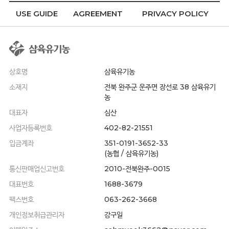
USE GUIDE
AGREEMENT
PRIVACY POLICY
상호명
삼육유기농
소재지
전북 완주군 운주면 장선로 38 삼육유기
농
대표자
심산
사업자등록번호
402-82-21551
입금계좌
351-0191-3652-33
(농협 / 삼육유기농)
통신판매업신고번호
2010-전북완주-0015
대표번호
1688-3679
팩스번호
063-262-3668
개인정보취급관리자
강구일