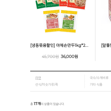
[냉동묶음할인] 야채손만두1kg*2봉, 김치손만두1kg*2봉, 검은콩팸250g, 채식치킨너겟240g
45,700원
36,000
원
라면
국수/수제비류
선식/미숫가루/죽
기타 식품
17
개
총
의 상품이 있습니다.