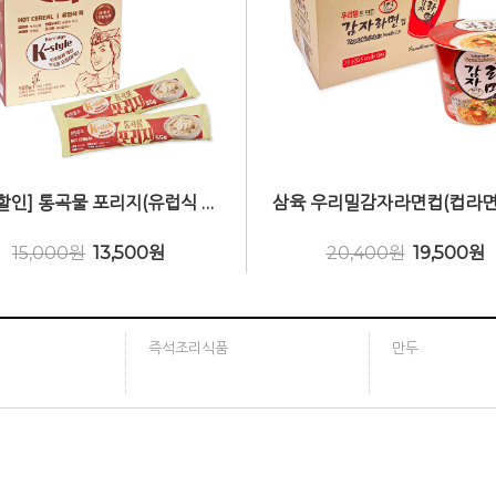
[알뜰할인] 통곡물 포리지(유럽식 죽) 550g (55g x10포)
15,000원
13,500
원
20,400원
19,500
원
즉석조리식품
만두