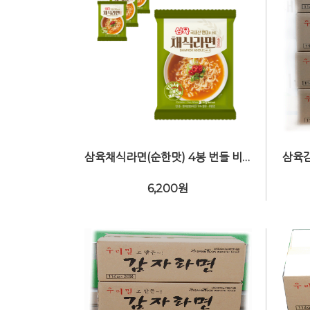
삼육채식라면(순한맛) 4봉 번들 비건(Vegan)
6,200
원