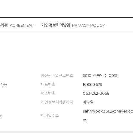
용약관
AGREEMENT
개인정보처리방침
PRIVACY POLICY
통신판매업신고번호
2010-전북완주-0015
유기농
대표번호
1688-3679
팩스번호
063-262-3668
개인정보처리관리자
강구일
sahmyook3662@naver.c
농)
이메일주소
m