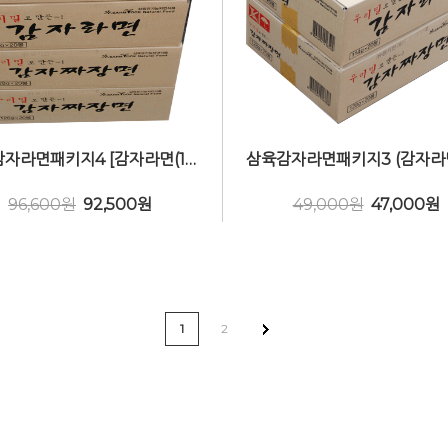
삼육감자라면패키지4 [감자라면(16봉) 2Box+짜장(16봉)2Box] 비건(Vegan)
96,600원
92,500
원
49,000원
47,000
원
1
2