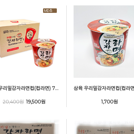
삼육 우리밀감자라면컵(컵라면) 73g X 12개입(박스) 비건(Vegan)
20,400원
19,500
원
1,700
원