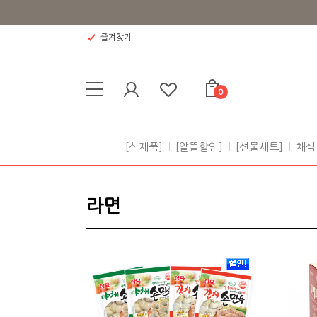
즐겨찾기
0
[신제품]
[알뜰할인]
[선물세트]
채식
라면