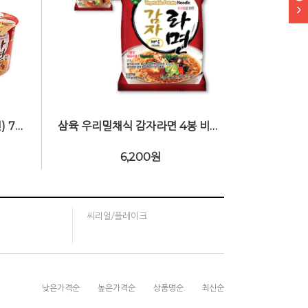
삼육 우리밀감자라면컵(컵라면) 73g X 12개입(박스) 비건(Vegan)
삼육 우리밀채식 감자라면 4봉 비건(Vegan)
6,200
원
씨리얼/플레이크
낮은가격순
높은가격순
상품명순
최신순