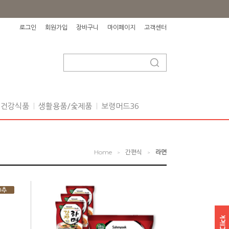
로그인
회원가입
장바구니
마이페이지
고객센터
건강식품
생활용품/숯제품
보령머드36
Home
간편식
라면
>
>