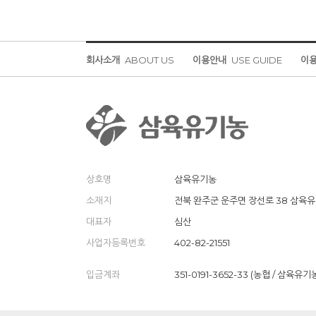
회사소개
ABOUT US
이용안내
USE GUIDE
이
상호명
삼육유기농
소재지
전북 완주군 운주면 장선로 38 삼육
대표자
심산
사업자등록번호
402-82-21551
입금계좌
351-0191-3652-33 (농협 / 삼육유기