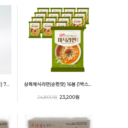
삼육 우리밀감자라면컵(컵라면) 73g (낱개) 비건(Vegan)
삼육채식라면(순한맛) 16봉 (1박스) 비건(Vegan)
24,800원
23,200
원