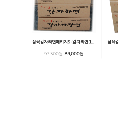
삼육감자라면패키지5 (감자라면(16봉)3box+짜장(16봉) 1box) 비건(Vegan)
93,300원
89,000
원