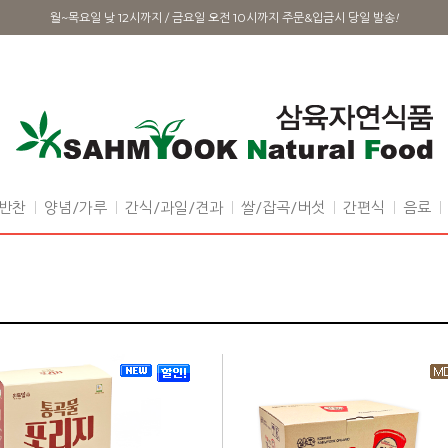
월~목요일 낮 12시까지 / 금요일 오전 10시까지 주문&입금시 당일 발송
!
반찬
양념/가루
간식/과일/견과
쌀/잡곡/버섯
간편식
음료