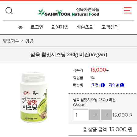
홈
로그인
회원가입
배송조회
고객센터
양념
양념/가루
삼육 참맛시즈닝 230g 비건(Vegan)
15,000
상품가
원
적립금
1%
배송비
(조건)
지역별
삼육 참맛시즈닝 230g 비건
(Vegan)
15,000
원
+1
-1
15,000
원
총 상품 금액