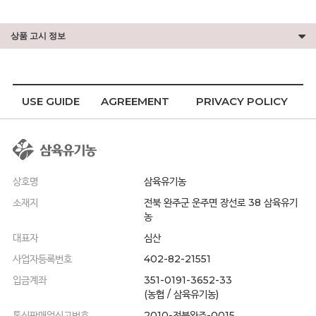
상품 고시 정보
USE GUIDE
AGREEMENT
PRIVACY POLICY
상호명
삼육유기농
소재지
전북 완주군 운주면 장선로 38 삼육유기
농
대표자
심산
사업자등록번호
402-82-21551
입금계좌
351-0191-3652-33
(농협 / 삼육유기농)
통신판매업신고번호
2010-전북완주-0015