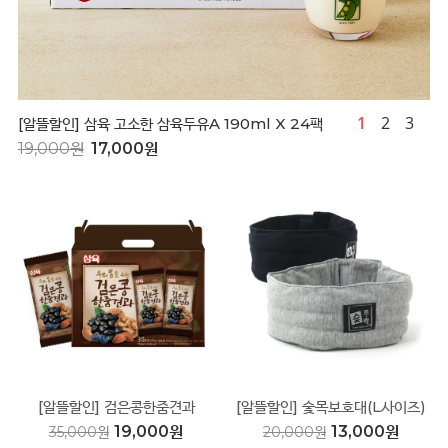
1
2
3
[알뜰할인] 삼육 고소한 삼육두유A 190ml X 24팩
[
19,000원
17,000원
1
[알뜰할인] 검은콩한줌견과
[알뜰할인] 숯목보호대(L사이즈)
25gX30봉
19,000원
13,000원
35,000원
20,000원