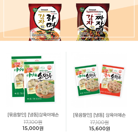
[묶음할인] [냉동]삼육야채손
[묶음할인] [냉동] 삼육야채손
만두(둥근형) 1kg *2봉 비건
만두+김치손만두1kg*2봉 비
17,100원
17,100원
(Vegan)
건(Vegan)
15,000원
15,600원