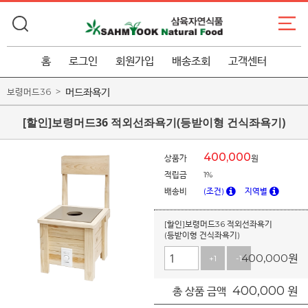
홈
로그인
회원가입
배송조회
고객센터
머드좌욕기
보령머드36
[할인]보령머드36 적외선좌욕기(등받이형 건식좌욕기)
400,000
상품가
원
적립금
1%
배송비
(조건)
지역별
[할인]보령머드36 적외선좌욕기
(등받이형 건식좌욕기)
400,000
원
+1
-1
400,000
원
총 상품 금액