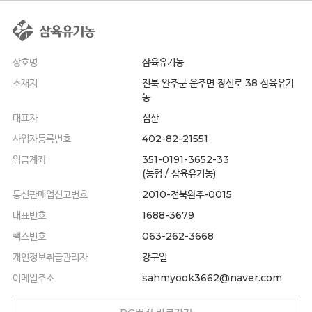
상호명
삼육유기농
소재지
전북 완주군 운주면 장선로 38 삼육유기
농
대표자
심산
사업자등록번호
402-82-21551
입금계좌
351-0191-3652-33
(농협 / 삼육유기농)
통신판매업신고번호
2010-전북완주-0015
대표번호
1688-3679
팩스번호
063-262-3668
개인정보취급관리자
강구일
이메일주소
sahmyook3662@naver.com