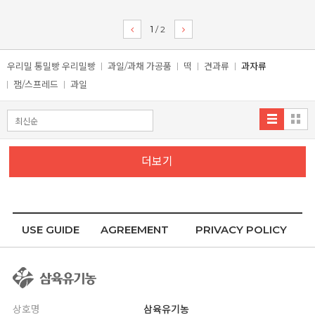
1
/
2
우리밀 통밀빵 우리밀빵
과일/과채 가공품
떡
견과류
과자류
잼/스프레드
과일
더보기
USE GUIDE
AGREEMENT
PRIVACY POLICY
상호명
삼육유기농