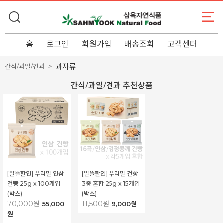
홈
로그인
회원가입
배송조회
고객센터
과자류
간식/과일/견과
간식/과일/견과 추천상품
[알뜰할인] 우리밀 인삼
[알뜰할인] 우리밀 건빵
건빵 25g x 100개입
3종 혼합 25g x 15개입
(박스)
(박스)
70,000원
11,500원
55,000
9,000원
원