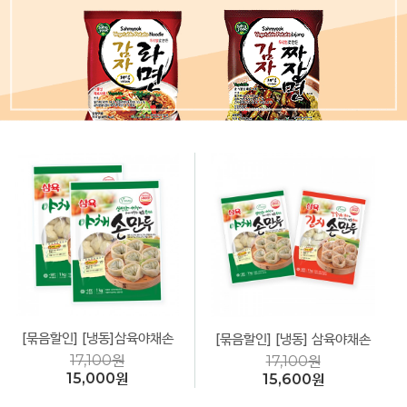
[묶음할인] [냉동]삼육야채손
[묶음할인] [냉동] 삼육야채손
만두(둥근형) 1kg *2봉 비건
만두+김치손만두1kg*2봉 비
17,100원
17,100원
(Vegan)
건(Vegan)
15,000원
15,600원