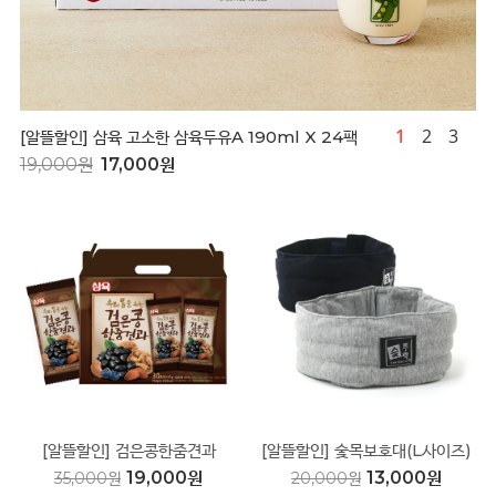
1
2
3
[알뜰할인] 삼육 고소한 삼육두유A 190ml X 24팩
[
19,000원
17,000원
1
[알뜰할인] 검은콩한줌견과
[알뜰할인] 숯목보호대(L사이즈)
25gX30봉
19,000원
13,000원
35,000원
20,000원