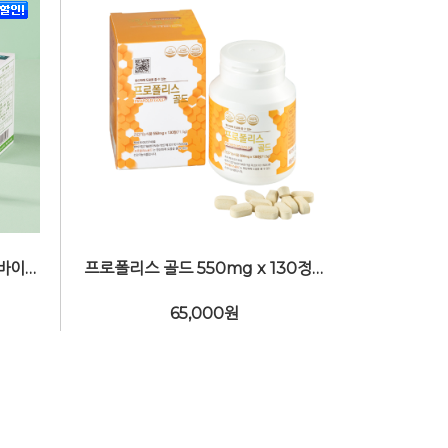
매일먹는 이엠EM 45포 (프로바이오틱스&비타민C 2g X 45포)
프로폴리스 골드 550mg x 130정 (*브라질&호주산 혼합)
65,000
원