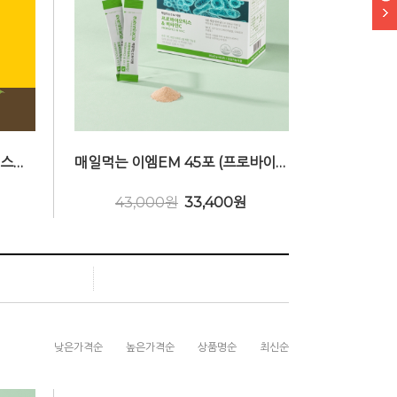
[알뜰할인] 아쿠아 프로폴리스 스프레이 30ml (호주산)
매일먹는 이엠EM 45포 (프로바이오틱스&비타민C 2g X 45포)
43,000원
33,400
원
낮은가격순
높은가격순
상품명순
최신순