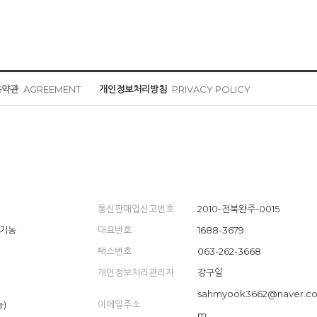
용약관
AGREEMENT
개인정보처리방침
PRIVACY POLICY
통신판매업신고번호
2010-전북완주-0015
유기농
대표번호
1688-3679
팩스번호
063-262-3668
개인정보처리관리자
강구일
sahmyook3662@naver.c
농)
이메일주소
m