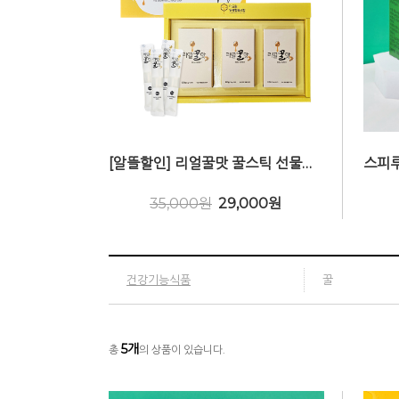
[알뜰할인] 리얼꿀맛 꿀스틱 선물세트 (국산 천연 아카시아벌꿀 스틱 12g x30포)
35,000원
29,000
원
건강기능식품
꿀
5
개
총
의 상품이 있습니다.