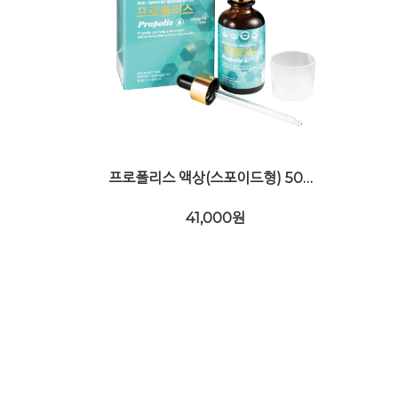
프로폴리스 액상(스포이드형) 50ml (*브라질&호주산 혼합)
41,000
원