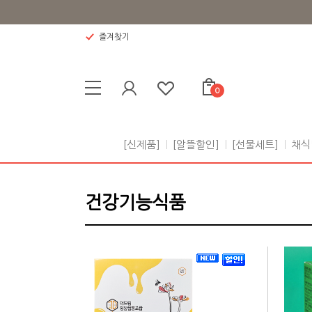
즐겨찾기
0
[신제품]
[알뜰할인]
[선물세트]
채식
건강기능식품