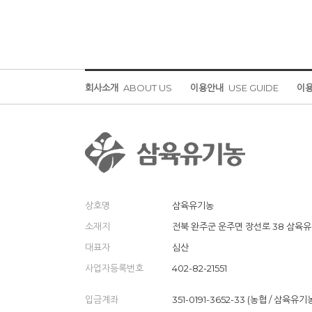
회사소개
ABOUT US
이용안내
USE GUIDE
이
상호명
삼육유기농
소재지
전북 완주군 운주면 장선로 38 삼육
대표자
심산
사업자등록번호
402-82-21551
입금계좌
351-0191-3652-33 (농협 / 삼육유기