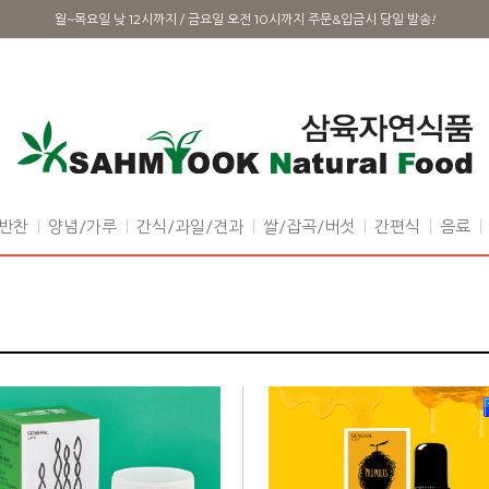
월~목요일 낮 12시까지 / 금요일 오전 10시까지 주문&입금시 당일 발송
!
반찬
양념/가루
간식/과일/견과
쌀/잡곡/버섯
간편식
음료