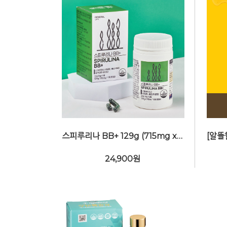
스피루리나 BB+ 129g (715mg x180캡슐, 3개월분) - 피부건강 항산화
24,900
원