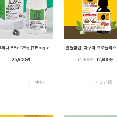
스피루리나 BB+ 129g (715mg x180캡슐, 3개월분) - 피부건강 항산화
24,900
원
14,900원
12,600
원
아마씨
기타 건강식품