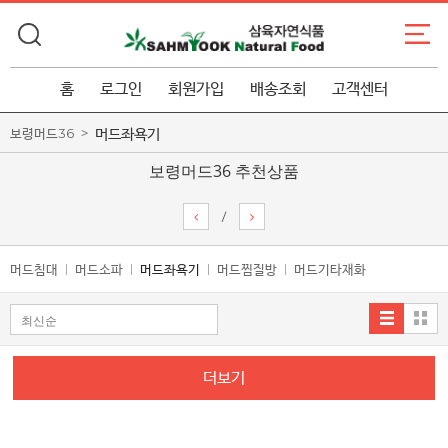
홈
로그인
회원가입
배송조회
고객센터
머드좌욕기
보령머드36
보령머드36 추천상품
/
머드침대
머드소파
머드좌욕기
머드찜질방
머드기타재화
더보기