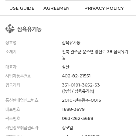
USE GUIDE
AGREEMENT
PRIVACY POLICY
상호명
삼육유기농
소재지
전북 완주군 운주면 장선로 38 삼육유기
농
대표자
심산
사업자등록번호
402-82-21551
입금계좌
351-0191-3652-33
(농협 / 삼육유기농)
통신판매업신고번호
2010-전북완주-0015
대표번호
1688-3679
팩스번호
063-262-3668
개인정보취급관리자
강구일