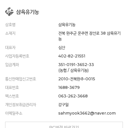
상호명
삼육유기농
소재지
전북 완주군 운주면 장선로 38 삼육유기
농
대표자
심산
사업자등록번호
402-82-21551
입금계좌
351-0191-3652-33
(농협 / 삼육유기농)
통신판매업신고번호
2010-전북완주-0015
대표번호
1688-3679
팩스번호
063-262-3668
개인정보취급관리자
강구일
이메일주소
sahmyook3662@naver.com
PC버전 바로가기