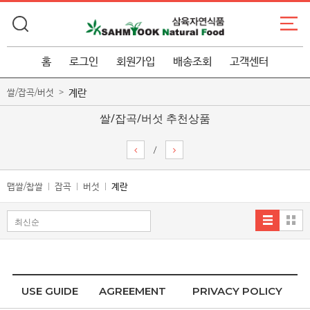
홈
로그인
회원가입
배송조회
고객센터
계란
쌀/잡곡/버섯
쌀/잡곡/버섯 추천상품
/
맵쌀/찹쌀
잡곡
버섯
계란
USE GUIDE
AGREEMENT
PRIVACY POLICY