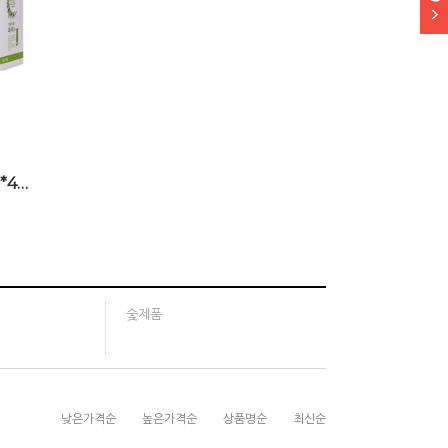
이엠발효 식물성 때비누(100g*4개입)
숯제품
낮은가격순
높은가격순
상품명순
최신순