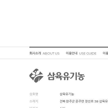
회사소개
ABOUT US
이용안내
USE GUIDE
이
상호명
삼육유기농
소재지
전북 완주군 운주면 장선로 38 삼육