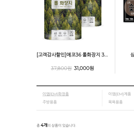
[고객감사할인]에코36 롤화장지 30m(너비96mm 3겹) x 2팩 (60롤)
삼
37,800원
31,000
원
이엠(EM)화장품
이엠(EM)제품
주방용품
목욕용품
4
개
총
의 상품이 있습니다.