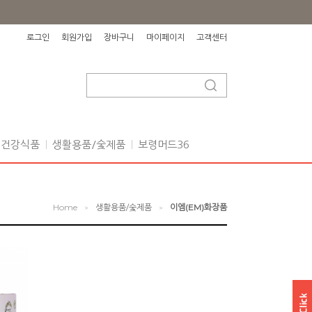
로그인
회원가입
장바구니
마이페이지
고객센터
건강식품
생활용품/숯제품
보령머드36
Home
생활용품/숯제품
이엠(EM)화장품
>
>