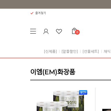
즐겨찾기
0
[신제품]
[알뜰할인]
[선물세트]
채식
이엠(EM)화장품