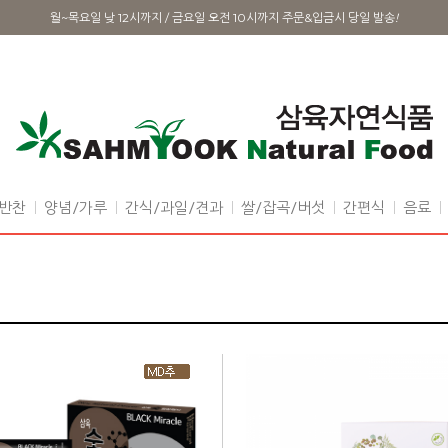
월~목요일 낮 12시까지 / 금요일 오전 10시까지 주문&입금시 당일 발송
!
반찬
양념/가루
간식/과일/견과
쌀/잡곡/버섯
간편식
음료