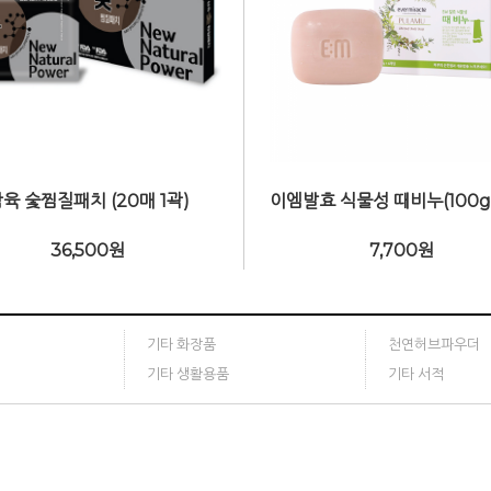
육 숯찜질패치 (20매 1곽)
36,500
원
7,700
원
기타 화장품
천연허브파우더
기타 생활용품
기타 서적