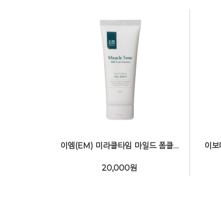
이엠(EM) 미라클타임 마일드 폼클렌저 130ml
이보
20,000
원